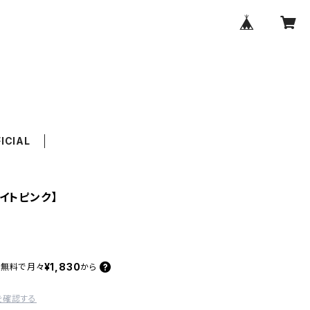
FICIAL
イトピンク】
¥1,830
料無料で
月々
から
を確認する