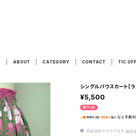
moani
E
ABOUT
CATEGORY
CONTACT
TIC OF
シングルパウスカート【ラ
¥5,500
残り1点
なら
手数
別途送料がかかります。
送料