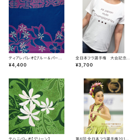
ティアレパレオ【ブルー＆パープ
全日本フラ選手権 大会記念T
ル】
シャツ【ホワイト】
¥4,400
¥3,700
テハニパレオ【グリーン】
第6回 全日本フラ選手権2018