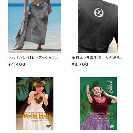
マハナパレオ【レフアッシュグレ
全日本フラ選手権 大会記念T
イ】
シャツ【ブラック】
¥4,400
¥3,700